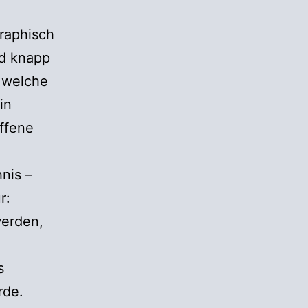
graphisch
nd knapp
 welche
in
offene
nis –
r:
erden,
s
rde.