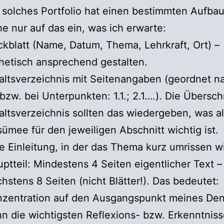
 solches Portfolio hat einen bestimmten Aufbau
e nur auf das ein, was ich erwarte:
kblatt (Name, Datum, Thema, Lehrkraft, Ort) –
hetisch ansprechend gestalten.
altsverzeichnis mit Seitenangaben (geordnet na
 bzw. bei Unterpunkten: 1.1.; 2.1….). Die Übersch
altsverzeichnis sollten das wiedergeben, was a
ümee für den jeweiligen Abschnitt wichtig ist.
e Einleitung, in der das Thema kurz umrissen wi
ptteil: Mindestens 4 Seiten eigentlicher Text –
hstens 8 Seiten (nicht Blätter!). Das bedeutet:
nzentration auf den Ausgangspunkt meines De
n die wichtigsten Reflexions- bzw. Erkenntnissc