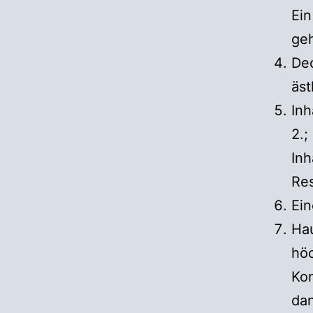
Ein
geh
Dec
äst
Inh
2.;
Inh
Res
Ein
Hau
höc
Ko
dan