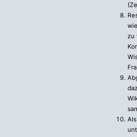
(Ze
Res
wie
zu 
Kom
Wis
Fr
Abg
daz
Wi
sa
Als
unt