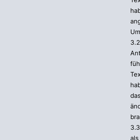
Tex
hab
ang
Um
3.2
An
füh
Tex
hab
das
änd
bra
3.3
als