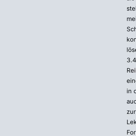
ste
me
Sch
ko
lös
3.
Rei
ein
in 
auc
zur
Lek
For