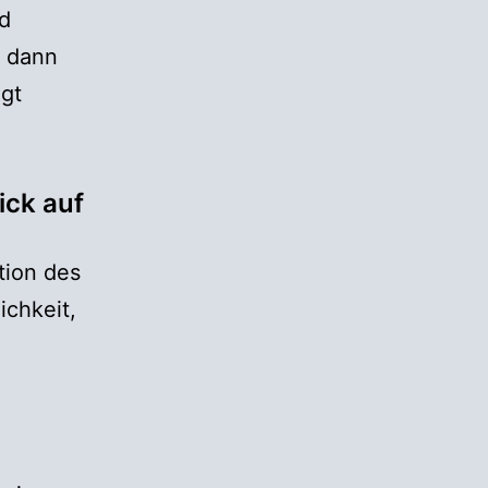
d
e dann
egt
ick auf
tion des
ichkeit,