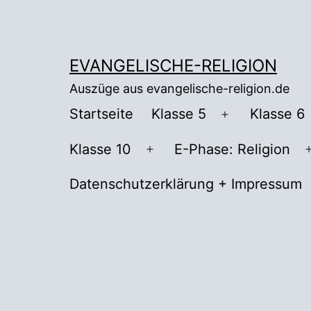
Zum
Inhalt
springen
EVANGELISCHE-RELIGION
Auszüge aus evangelische-religion.de
Startseite
Klasse 5
Klasse 6
Menü
öffnen
Klasse 10
E-Phase: Religion
Menü
öffnen
Datenschutzerklärung + Impressum