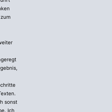
ührt
nken
t zum
eiter
ngeregt
rgebnis,
chritte
Texten.
ch sonst
e. Ich