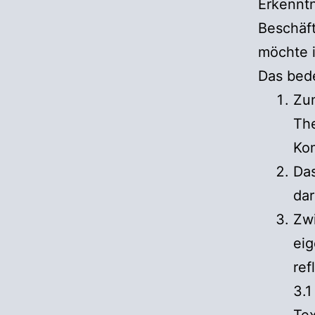
Erkenntn
Beschäf
möchte i
Das bede
Zun
The
Ko
Das
da
Zwi
eig
ref
3.1