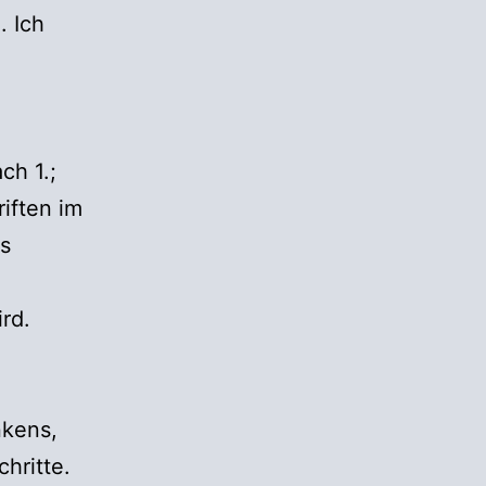
. Ich
ch 1.;
riften im
ls
rd.
nkens,
hritte.