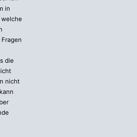
m in
 welche
n
 Fragen
s die
icht
n nicht
 kann
ber
nde