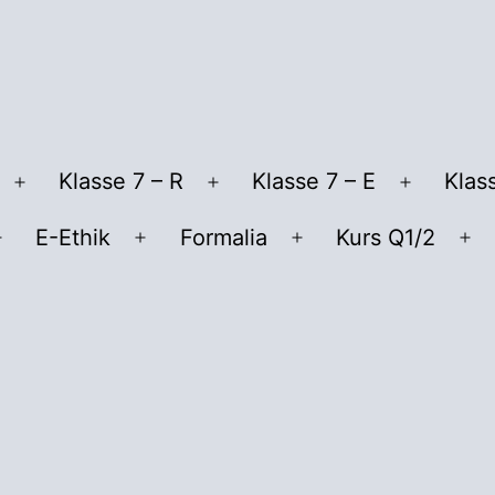
Klasse 7 – R
Klasse 7 – E
Klas
Menü
Menü
Menü
öffnen
öffnen
öffnen
E-Ethik
Formalia
Kurs Q1/2
Menü
Menü
Menü
Me
öffnen
öffnen
öffnen
öf