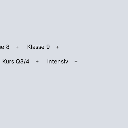
se 8
Klasse 9
Menü
Menü
öffnen
öffnen
Kurs Q3/4
Intensiv
nü
Menü
Menü
fnen
öffnen
öffnen