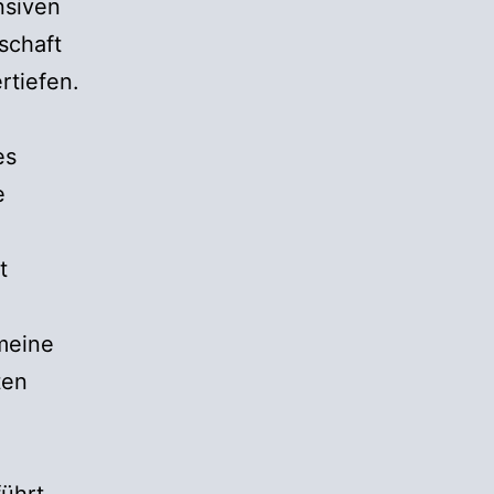
nsiven
schaft
rtiefen.
es
e
t
meine
ten