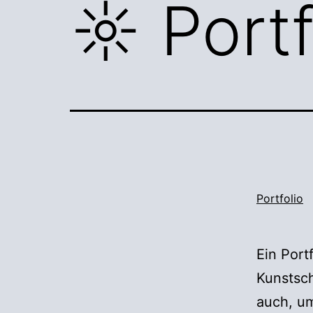
☼ Portf
Portfolio
Ein Port
Kunstsc
auch, um