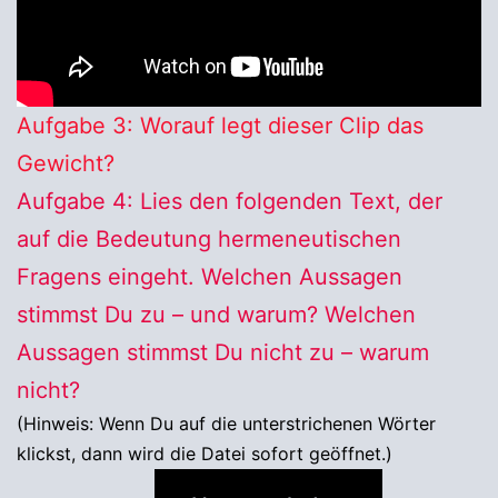
Aufgabe 3: Worauf legt dieser Clip das
Gewicht?
Aufgabe 4: Lies den folgenden Text, der
auf die Bedeutung hermeneutischen
Fragens eingeht. Welchen Aussagen
stimmst Du zu – und warum? Welchen
Aussagen stimmst Du nicht zu – warum
nicht?
(Hinweis: Wenn Du auf die unterstrichenen Wörter
klickst, dann wird die Datei sofort geöffnet.)