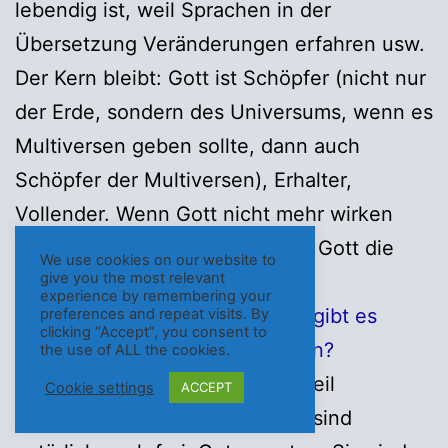
lebendig ist, weil Sprachen in der
Übersetzung Veränderungen erfahren usw.
Der Kern bleibt: Gott ist Schöpfer (nicht nur
der Erde, sondern des Universums, wenn es
Multiversen geben sollte, dann auch
Schöpfer der Multiversen), Erhalter,
Vollender. Wenn Gott nicht mehr wirken
würde, gäbe es nichts mehr, da Gott die
We use cookies on our website to
give you the most relevant
Grundlage von allem ist.
experience by remembering your
14b. Wenn es Gott gibt, warum gibt es
preferences and repeat visits. By
clicking “Accept”, you consent to
Leiden und schlechte Menschen?
the use of ALL the cookies.
Schlechte Menschen gibt es, weil
Cookie settings
ACCEPT
Menschen frei sind. Menschen sind