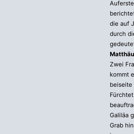
Auferste
berichte
die auf
durch d
gedeute
Matthäu
Zwei Fr
kommt ei
beiseite
Fürchtet
beauftra
Galiläa 
Grab hi