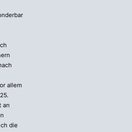
onderbar
ich
nern
 nach
or allem
25.
t an
an
uch die