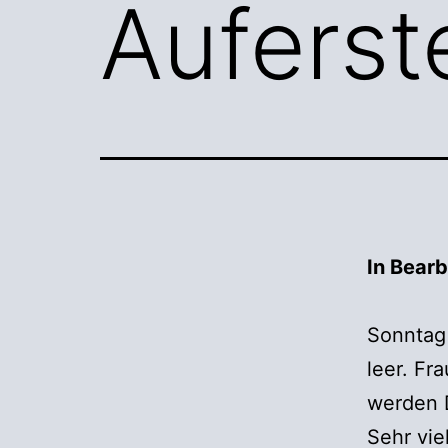
Auferst
In Bearb
Sonntag 
leer. Fr
werden D
Sehr vie