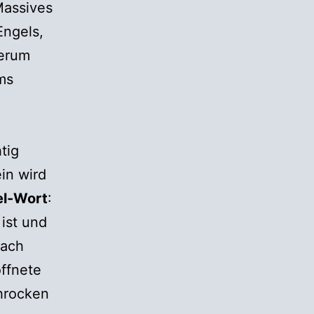
Massives
Engels,
derum
ms
tig
in wird
el-Wort
:
 ist und
nach
öffnete
hrocken