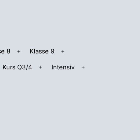
se 8
Klasse 9
Menü
Menü
öffnen
öffnen
Kurs Q3/4
Intensiv
nü
Menü
Menü
fnen
öffnen
öffnen