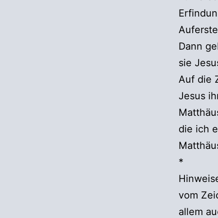
Erfindun
Auferst
Dann ge
sie Jesu
Auf die 
Jesus ih
Matthäus
die ich 
Matthäu
*
Hinweise
vom Zeic
allem a