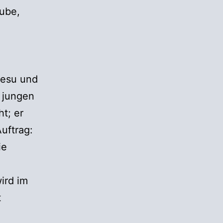
aube,
Jesu und
 jungen
ht; er
uftrag:
ie
ird im
t