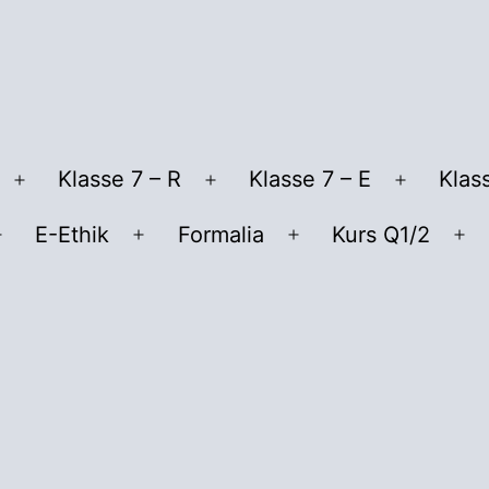
Klasse 7 – R
Klasse 7 – E
Klas
Menü
Menü
Menü
öffnen
öffnen
öffnen
E-Ethik
Formalia
Kurs Q1/2
Menü
Menü
Menü
Me
öffnen
öffnen
öffnen
öf