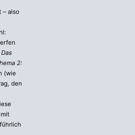
 – also
hl:
werfen
:
Das
Thema 2:
n (wie
rag, den
iese
 mit
führlich