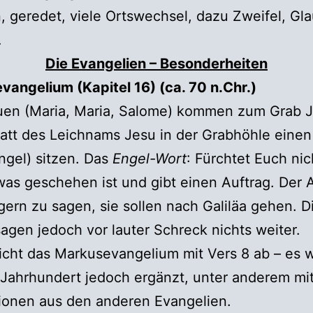
, geredet, viele Ortswechsel, dazu Zweifel, Gl
…
Die Evangelien – Besonderheiten
angelium (Kapitel 16) (ca. 70 n.Chr.)
auen (Maria, Maria, Salome) kommen zum Grab 
att des Leichnams Jesu in der Grabhöhle einen
gel) sitzen. Das
Engel-Wort
: Fürchtet Euch nic
 was geschehen ist und gibt einen Auftrag. Der A
ern zu sagen, sie sollen nach Galiläa gehen. D
agen jedoch vor lauter Schreck nichts weiter.
icht das Markusevangelium mit Vers 8 ab – es w
Jahrhundert jedoch ergänzt, unter anderem mi
ionen aus den anderen Evangelien.