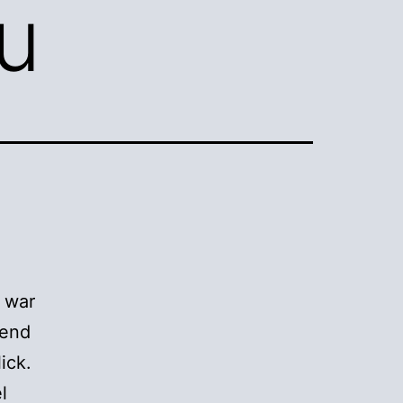
u
 war
hend
ick.
l