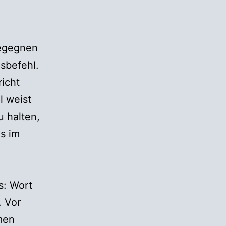
begegnen
nsbefehl.
richt
l weist
u halten,
s im
s: Wort
. Vor
men