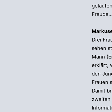
gelaufen
Freude
Markusev
Drei Fr
sehen st
Mann (En
erklärt,
den Jüng
Frauen s
Damit br
zweiten 
Informat