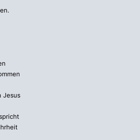
hen.
en
ekommen
n Jesus
spricht
hrheit