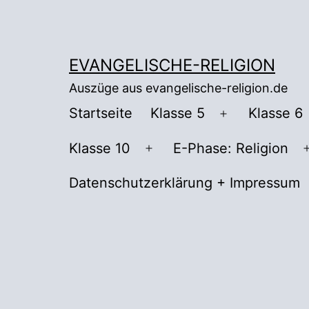
Zum
Inhalt
springen
EVANGELISCHE-RELIGION
Auszüge aus evangelische-religion.de
Startseite
Klasse 5
Klasse 6
Menü
öffnen
Klasse 10
E-Phase: Religion
Menü
öffnen
Datenschutzerklärung + Impressum