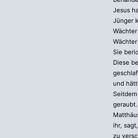
Jesus ha
Jünger k
Wächter 
Wächter 
Sie beri
Diese be
geschla
und hätt
Seitdem 
geraubt.
Matthäus
ihr, sag
zu versc