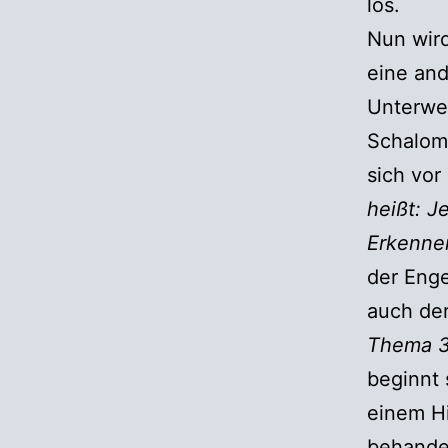
los.
Nun wir
eine and
Unterweg
Schalom)
sich vor
heißt: J
Erkennen
der Enge
auch der
Thema 
beginnt 
einem Hi
behandel