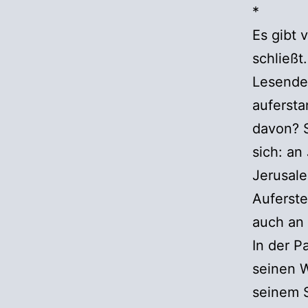
*
Es gibt 
schließt
Lesende 
aufersta
davon? 
sich: an
Jerusal
Auferste
auch an 
In der P
seinen 
seinem S