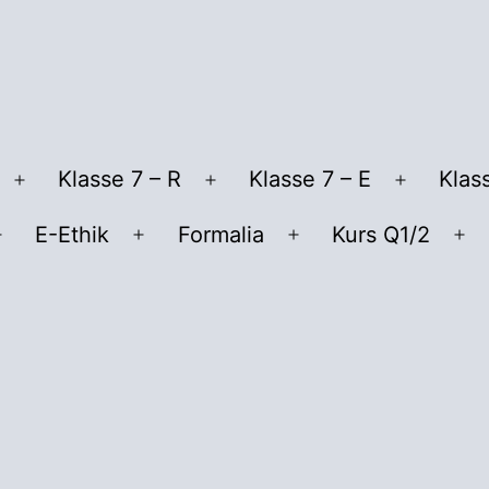
Klasse 7 – R
Klasse 7 – E
Klas
Menü
Menü
Menü
öffnen
öffnen
öffnen
E-Ethik
Formalia
Kurs Q1/2
Menü
Menü
Menü
Me
öffnen
öffnen
öffnen
öf