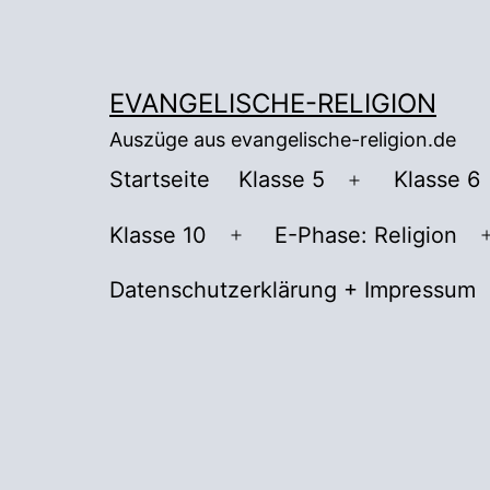
Zum
Inhalt
springen
EVANGELISCHE-RELIGION
Auszüge aus evangelische-religion.de
Startseite
Klasse 5
Klasse 6
Menü
öffnen
Klasse 10
E-Phase: Religion
Menü
öffnen
Datenschutzerklärung + Impressum