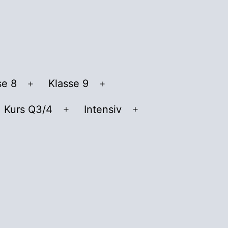
se 8
Klasse 9
Menü
Menü
öffnen
öffnen
Kurs Q3/4
Intensiv
nü
Menü
Menü
fnen
öffnen
öffnen