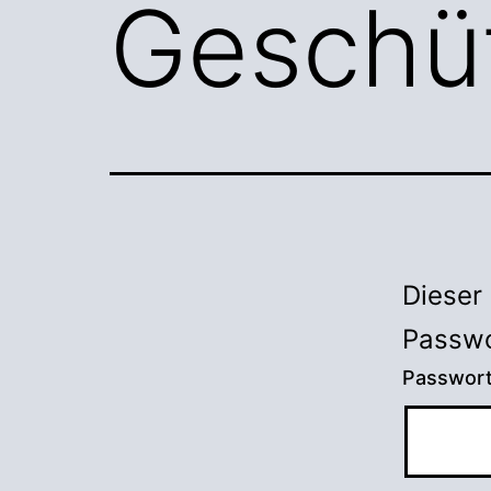
Geschüt
Dieser 
Passwo
Passwor