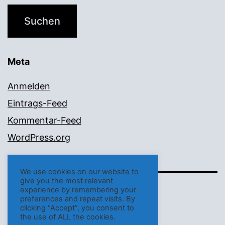
Meta
Anmelden
Eintrags-Feed
Kommentar-Feed
WordPress.org
We use cookies on our website to
give you the most relevant
experience by remembering your
EVANGELISCHE-RELIGION
preferences and repeat visits. By
clicking “Accept”, you consent to
the use of ALL the cookies.
Stolz präsentiert von
WordPress
.