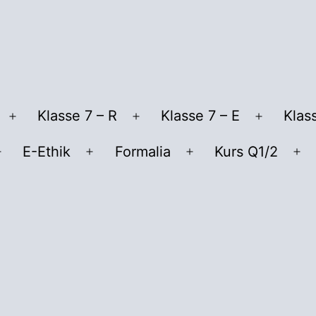
Klasse 7 – R
Klasse 7 – E
Klas
Menü
Menü
Menü
öffnen
öffnen
öffnen
E-Ethik
Formalia
Kurs Q1/2
Menü
Menü
Menü
Me
öffnen
öffnen
öffnen
öf