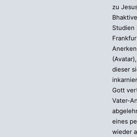
zu Jesus
Bhaktive
Studien
Frankfur
Anerken
(Avatar)
dieser s
inkarnie
Gott ver
Vater-An
abgeleh
eines p
wieder a