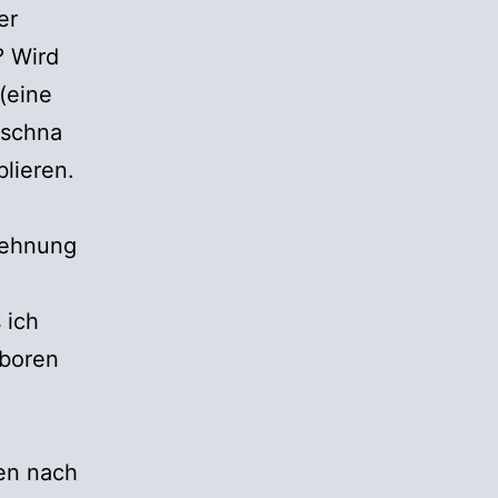
er
? Wird
 (eine
ischna
blieren.
blehnung
 ich
eboren
hen nach