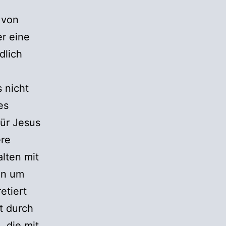
 von
er eine
dlich
s nicht
es
für Jesus
ere
lten mit
en um
etiert
t durch
, die mit