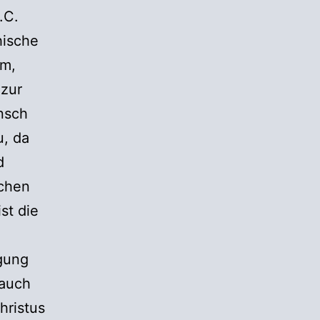
.C.
hische
um,
 zur
nsch
u, da
d
ichen
st die
gung
 auch
hristus