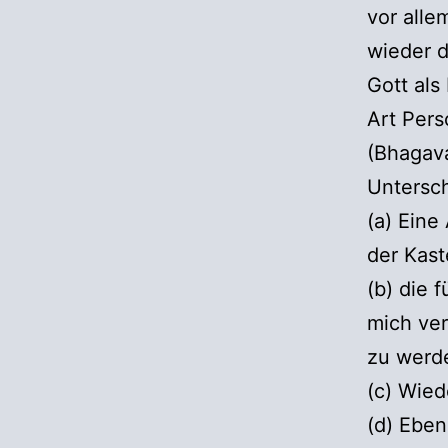
vor alle
wieder d
Gott als
Art Pers
(Bhagava
Untersch
(a) Eine
der Kast
(b) die 
mich ver
zu wer
(c) Wied
(d) Eben