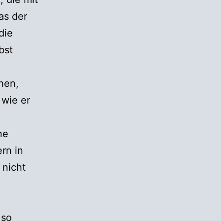
as der
die
bst
nen,
 wie er
ne
rn in
 nicht
 so