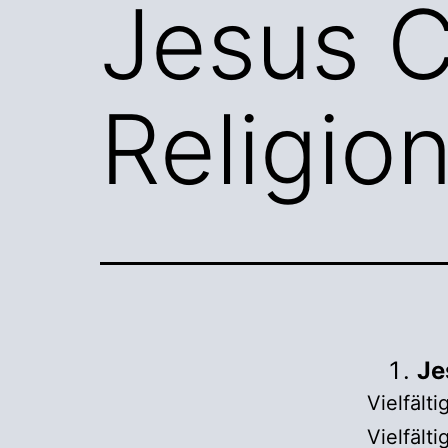
Jesus C
Religio
Je
Vielfält
Vielfält