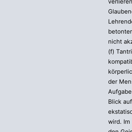
verliere
Glaubend
Lehrende
betonter
nicht ak
(f) Tant
kompati
körperli
der Men
Aufgabe
Blick a
ekstatis
wird. Im
den Geis