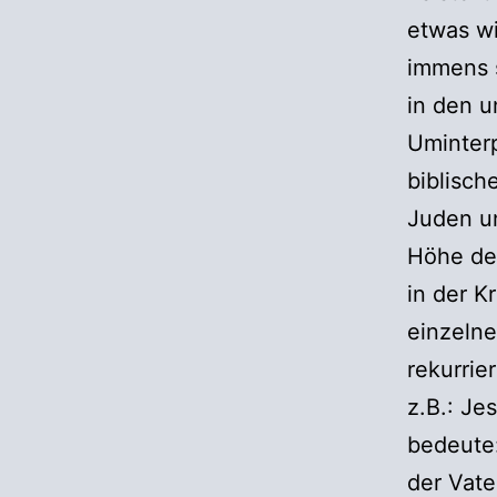
etwas wi
immens s
in den u
Uminter
biblisc
Juden un
Höhe der
in der K
einzelne
rekurrie
z.B.: Je
bedeute:
der Vate