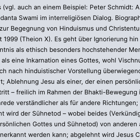
 (vgl. auch an einem Beispiel: Peter Schmidt: A
danta Swami im interreligiösen Dialog. Biograp
 zur Begegnung von Hinduismus und Christent
t 1999 (Theion X). Es geht über Ignorierung hin
ntnis als ethisch besonders hochstehender Me
, als eine Inkarnation eines Gottes, wohl Vischn
ich nach hinduistischer Vorstellung überwiegen
rt; Ablehnung Jesu als einer, der einen persönl
tritt – freilich im Rahmen der Bhakti-Bewegung i
rede verständlicher als für andere Richtungen;
nt wird der Sühnetod – wobei beides (Verkündi
ersönlichen Gottes und Sühnetod) von anderen
nerkannt werden kann; abgelehnt wird Jesus C