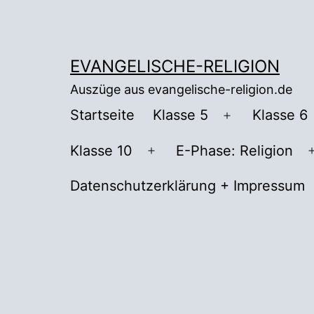
Zum
Inhalt
springen
EVANGELISCHE-RELIGION
Auszüge aus evangelische-religion.de
Startseite
Klasse 5
Klasse 6
Menü
öffnen
Klasse 10
E-Phase: Religion
Menü
öffnen
Datenschutzerklärung + Impressum