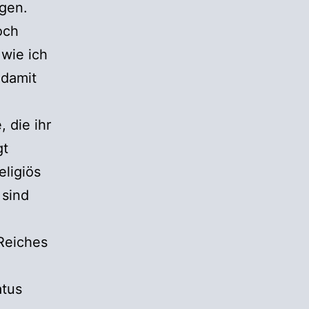
ngen.
och
 wie ich
 damit
 die ihr
gt
eligiös
 sind
Reiches
atus