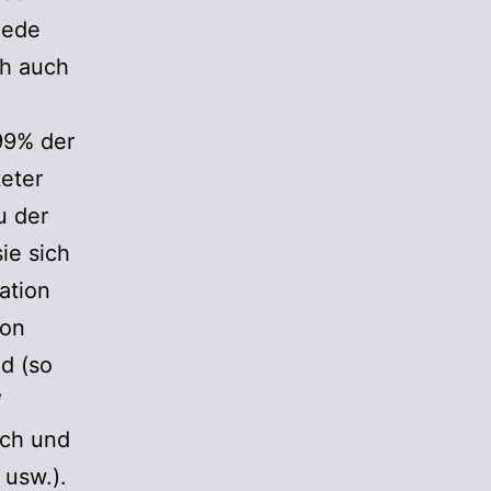
iede
ch auch
99% der
eter
u der
ie sich
ation
ion
d (so
“
Ich und
 usw.).