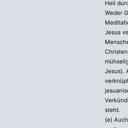
Heil dur
Weder Gö
Meditati
Jesus ve
Menschen
Christen
mühselig
Jesus). 
verknüpf
jesuanis
Verkündi
steht.
(e) Auc