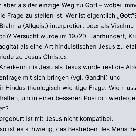
m aber als der einzige Weg zu Gott – wobei imm
ie Frage zu stellen ist: Wer ist eigentlich „Gott“
 Brahma (Allgeist) interpretiert oder als Vischnu
on)? Versucht wurde im 19./20. Jahrhundert, Kr
dgita) als eine Art hinduistischen Jesus zu eta
iede zu Jesus Christus
 Anerkenntnis Jesu als Jesus würde real die A
enfrage mit sich bringen (vgl. Gandhi) und
für Hindus theologisch wichtige Frage: Wie muss
halten, um in einer besseren Position wiederg
den?
ergeburt ist mit Jesus nicht kompatibel.
so ist es schwierig, das Bestreben des Mensc