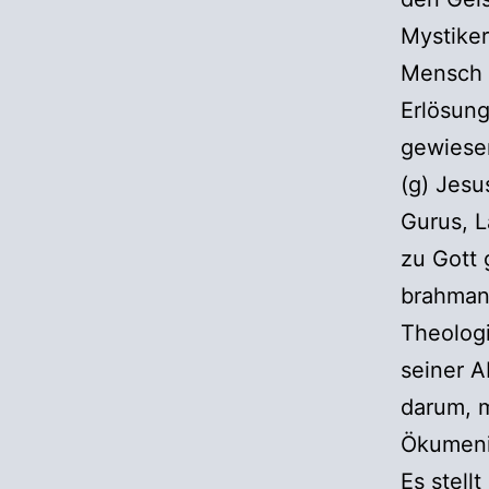
Mystiker
Mensch s
Erlösung
gewiese
(g) Jesu
Gurus, L
zu Gott 
brahman
Theologi
seiner A
darum, m
Ökumeni
Es stell