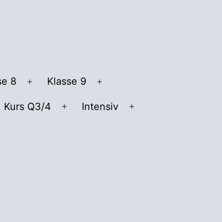
se 8
Klasse 9
Menü
Menü
öffnen
öffnen
Kurs Q3/4
Intensiv
nü
Menü
Menü
fnen
öffnen
öffnen