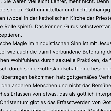
n. Sie wären vielleicht Lehrer, mehr nicht. Denn
e sind zu Gott unmittelbar und nicht abhängig
n (wobei in der katholischen Kirche der Priest
e Rolle spielt). Das können Gurus selbstverstän
zeptieren.
rische Magie im hinduistischen Sinn ist mit Jesu
bel wie auch die damit verbundene Betonung d
chen Wohlfühlens durch sexuelle Praktiken, da 
sch durch seine Gotteskindschaft eine besond
 übertragen bekommen hat: gottgemäßes Verha
uf den anderen Menschen und nicht das Bemüh
ches Erfassen von etwas, das als göttlich interpr
 Christentum gibt es das Erfasstwerden von Got
t; es ist aber etwas – abgesehen von Mystikern