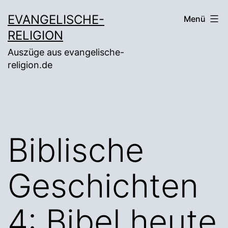
Zum
EVANGELISCHE-
Menü
Inhalt
RELIGION
springen
Auszüge aus evangelische-
religion.de
Biblische
Geschichten
4: Bibel heute